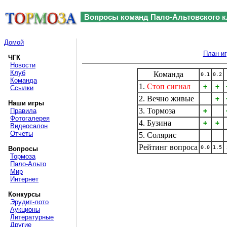
Вопросы команд Пало-Альтовского к
Домой
План и
ЧГК
Новости
Клуб
Команда
0.1
0.2
Команда
1.
Стоп сигнал
+
+
Ссылки
2. Вечно живые
+
Наши игры
3. Тормоза
Правила
+
Фотогалерея
4. Бузина
+
+
Видеосалон
Отчеты
5. Солярис
Рейтинг вопроса
0.0
1.5
Вопросы
Тормоза
Пало-Альто
Мир
Интернет
Конкурсы
Эрудит-лото
Аукционы
Литературные
Другие