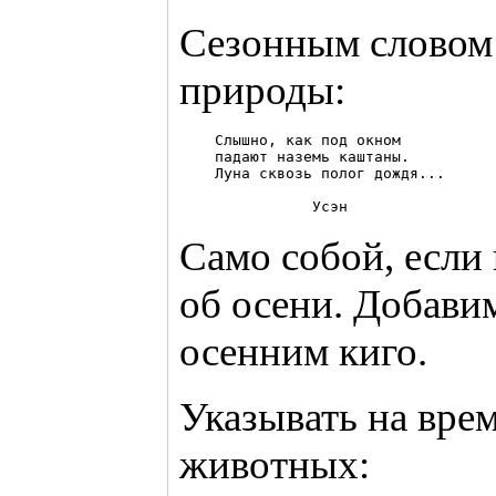
Сезонным словом
природы:
    Слышно, как под окном

    падают наземь каштаны.

    Луна сквозь полог дождя...

               Усэн
Само собой, если 
об осени. Добавим
осенним киго.
Указывать на вре
животных: