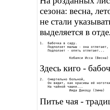
На розданных лис
сезона: весна, ле
не стали указыват
выделяется в отде
1.  Бабочка в саду.

    Подползет малыш - она отлетает,

    Подползет - опять отлетает...

Здесь киго - бабоч
2.  Смертельно больной, 

    Он видит, как красивы её ноготки
    На чайной чашке...

Питье чая - тради