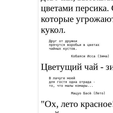
цветами персика. 
которые угрожают
кукол.
    Друг от дружки 

    прячутся воробьи в цветах 

    чайных кустов. 

Цветущий чай - з
    В лачуге моей

    для гостя одна отрада -

    то, что малы комары...

"Ох, лето красное