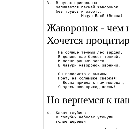
3.  В лугах привольных 

    заливается песней жаворонок 

    без трудов и забот...

Жаворонок - чем 
Хочется процитир
     На солнце темный лес зардел,

     В долине пар белеет тонкий,

     И песню раннюю запел

     В лазури жаворонок звонкий.

     Он голосисто с вышины

     Поет, на солнышке сверкая:

     - Весна пришла к нам молодая,

Но вернемся к на
4.  Какая глубина! 

    В голубых небесах утонули 

    голые деревья. 
