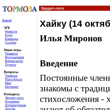
Эрудит-лото
Домой
Хайку (14 октяб
ЧГК
Новости
Илья Миронов
Клуб
Команда
Ссылки
Наши игры
Правила
Фотогалерея
Введение
Видеосалон
Отчеты
Вопросы
Постоянные член
Тормоза
Пало-Альто
Мир
знакомы с традиц
Интернет
Конкурсы
стихосложения - х
Эрудит-лото
Аукционы
Литературные
знают об обязате
Другие