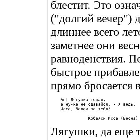
блестит. Это означ
("долгий вечер") 
длиннее всего лет
заметнее они вес
равноденствия. П
быстрое прибавле
прямо бросается в
    Ап! Лягушка тощая, 

    а ну-ка не сдавайся, - я ведь, 

    Исса, болею за тебя! 

Лягушки, да еще 