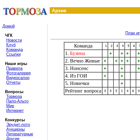
Архив
Домой
План и
ЧГК
Новости
Клуб
Команда
1
2
3
4
5
6
Команда
1.
Бузина
+
+
+
+
Ссылки
2. Вечно Живые
+
+
+
+
+
Наши игры
3. Нонсенс
Правила
+
+
+
Фотогалерея
4. Из ГОИ
+
+
Видеосалон
Отчеты
5. Новички
+
Рейтинг вопроса
3
5
5
1
4
6
3
Вопросы
Тормоза
Пало-Альто
Мир
Интернет
Конкурсы
Эрудит-лото
Аукционы
Литературные
Другие