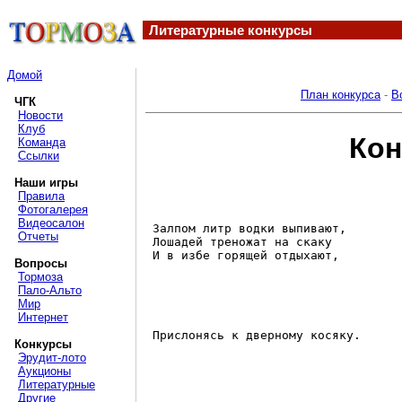
Литературные конкурсы
Домой
План конкурса
-
В
ЧГК
Новости
Клуб
Кон
Команда
Ссылки
Наши игры
Правила
Фотогалерея
Видеосалон
 Залпом литр водки выпивают, 

Отчеты
 Лошадей треножат на скаку 

 И в избе горящей отдыхают, 

Вопросы
Тормоза
Пало-Альто
Мир
Интернет
 Прислонясь к дверному косяку. 

Конкурсы
Эрудит-лото
Аукционы
Литературные
Другие